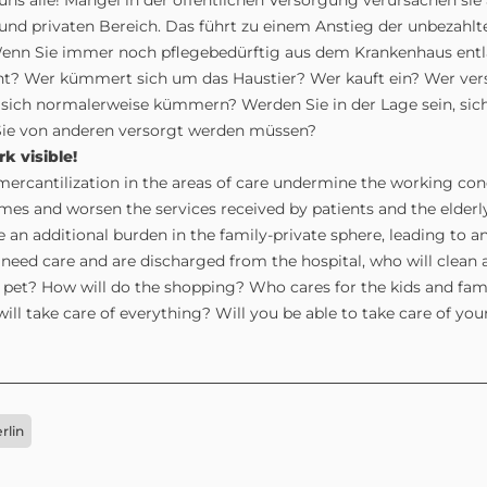
uns alle! Mängel in der öffentlichen Versorgung verursachen sie 
und privaten Bereich. Das führt zu einem Anstieg der unbezahlt
enn Sie immer noch pflegebedürftig aus dem Krankenhaus entl
t? Wer kümmert sich um das Haustier? Wer kauft ein? Wer vers
 sich normalerweise kümmern? Werden Sie in der Lage sein, sic
ie von anderen versorgt werden müssen?
k visible!
 mercantilization in the areas of care undermine the working cond
es and worsen the services received by patients and the elderly. 
 an additional burden in the family-private sphere, leading to a
ll need care and are discharged from the hospital, who will clea
e pet? How will do the shopping? Who cares for the kids and fa
ll take care of everything? Will you be able to take care of you
rlin