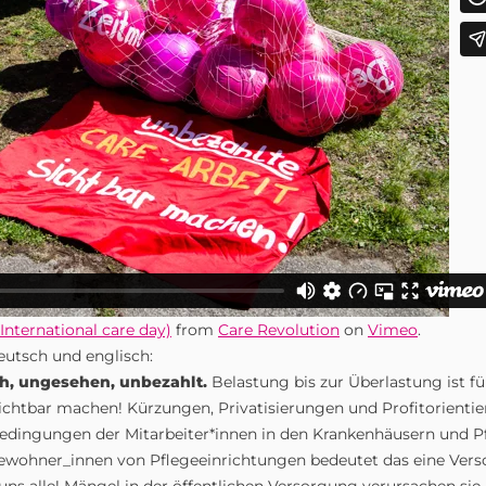
International care day)
from
Care Revolution
on
Vimeo
.
deutsch und englisch:
ch, ungesehen, unbezahlt.
Belastung bis zur Überlastung ist für
ichtbar machen! Kürzungen, Privatisierungen und Profitorientie
bedingungen der Mitarbeiter*innen in den Krankenhäusern und P
Bewohner_innen von Pflegeeinrichtungen bedeutet das eine Vers