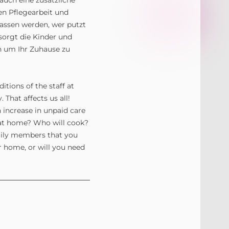
auch eine zusätzliche
en Pflegearbeit und
assen werden, wer putzt
orgt die Kinder und
h um Ihr Zuhause zu
itions of the staff at
That affects us all!
n increase in unpaid care
n at home? Who will cook?
mily members that you
r home, or will you need