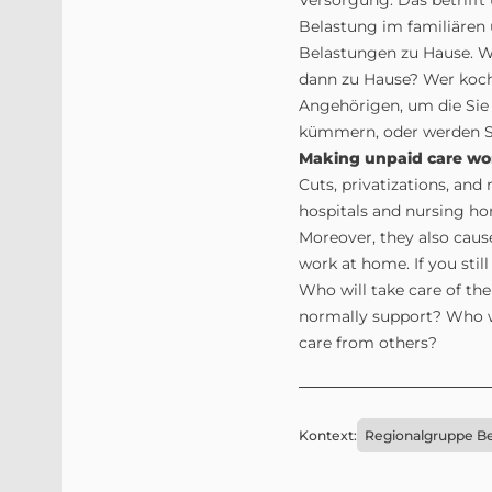
Versorgung. Das betrifft 
Belastung im familiären 
Belastungen zu Hause. W
dann zu Hause? Wer koch
Angehörigen, um die Sie
kümmern, oder werden S
Making unpaid care wor
Cuts, privatizations, and
hospitals and nursing hom
Moreover, they also cause
work at home. If you sti
Who will take care of th
normally support? Who wi
care from others?
Kontext:
Regionalgruppe Be